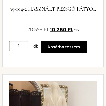
39-104-2 HASZNÁLT PEZSGŐ FÁTYOL
20 556
Ft
10 280
Ft
/db
db
Kosárba teszem