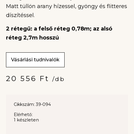
Matt tüllön arany hízessel, gyöngy és flitteres
díszítéssel.
2 rétegű: a felső réteg 0,78m; az alsó
réteg 2,7m hosszú
Vásárlási tudnivalók
20 556
Ft
/db
Cikkszám: 39-094
Elérhető:
1 készleten