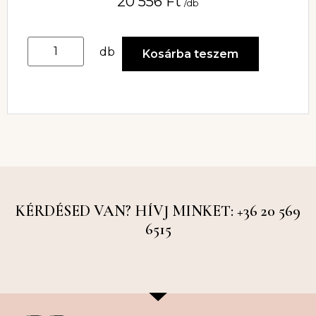
20 556
Ft
/db
db
Kosárba teszem
KÉRDÉSED VAN? HÍVJ MINKET: +36 20 569
6515