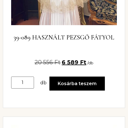
39-089 HASZNÁLT PEZSGŐ FÁTYOL
20 556
Ft
6 589
Ft
/db
db
Kosárba teszem