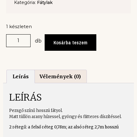
Kategória:
Fátylak
1 készleten
db
Kosárba teszem
Leírás
Vélemények (0)
LEÍRÁS
Pezsgő színű hosszú fátyol.
Matt tüllön arany hízessel, gyöngy és flitteres díszítéssel.
2 rétegű: a felső réteg 0,78m; az alsó réteg 2,7m hosszú