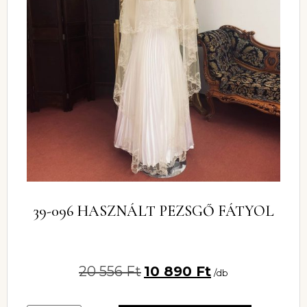
39-096 HASZNÁLT PEZSGŐ FÁTYOL
20 556
Ft
10 890
Ft
/db