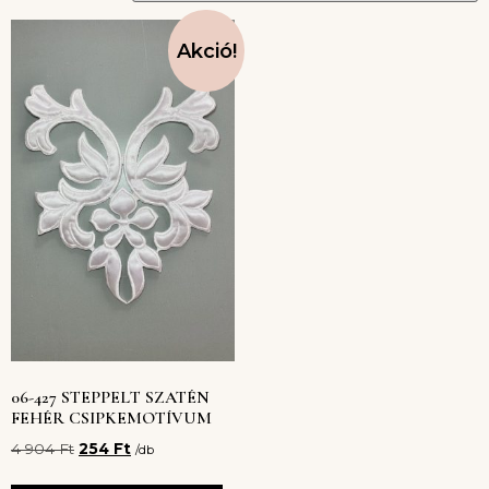
Akció!
06-427 STEPPELT SZATÉN
FEHÉR CSIPKEMOTÍVUM
4 904
Ft
254
Ft
/db