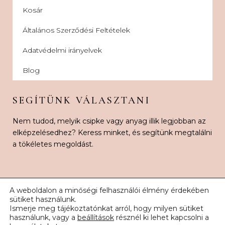
Kosár
Általános Szerződési Feltételek
Adatvédelmi irányelvek
Blog
SEGÍTÜNK VÁLASZTANI
Nem tudod, melyik csipke vagy anyag illik legjobban az
elképzelésedhez? Keress minket, és segítünk megtalálni
a tökéletes megoldást.
A weboldalon a minőségi felhasználói élmény érdekében
sütiket használunk.
Ismerje meg tájékoztatónkat arról, hogy milyen sütiket
© 2026 Karnak Esküvői Csipke. Minden jog fenntartva.
használunk, vagy a
beállítások
résznél ki lehet kapcsolni a