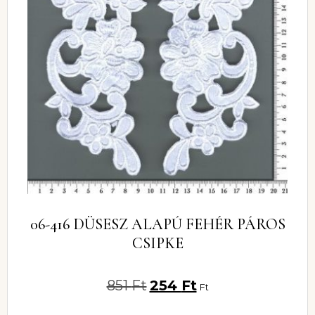
06-416 DÜSESZ ALAPÚ FEHÉR PÁROS
CSIPKE
851
Ft
254
Ft
Ft