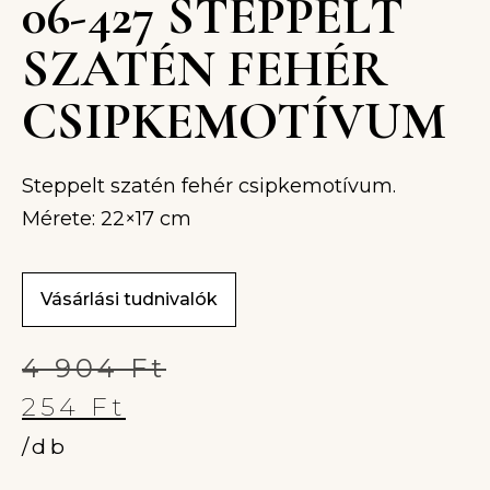
06-427 STEPPELT
SZATÉN FEHÉR
CSIPKEMOTÍVUM
Steppelt szatén fehér csipkemotívum.
Mérete: 22×17 cm
Vásárlási tudnivalók
4 904
Ft
254
Ft
/db