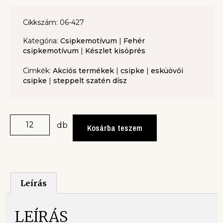
Cikkszám: 06-427
Kategória:
Csipkemotívum
|
Fehér
csipkemotívum
|
Készlet kisöprés
Cimkék:
Akciós termékek
|
csipke
|
esküövői
csipke
|
steppelt szatén dísz
db
Kosárba teszem
Leírás
LEÍRÁS