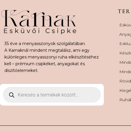
TE
Esküv
Anya
35 éve a menyasszonyok szolgálatában.
Exklu
A Karnaknál mindent megtalálsz, ami egy
Készl
különleges menyasszonyi ruha elkészítéséhez
Minde
kell – prémium csipkéket, anyagokat és
díszítőelemeket.
Minde
Rövid
Kiegé
Ruhá