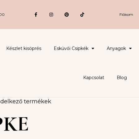
:00
Fiókom
Készlet kisöprés
Esküvői Csipkék
Anyagok
Kapcsolat
Blog
endelkező termékek
PKE