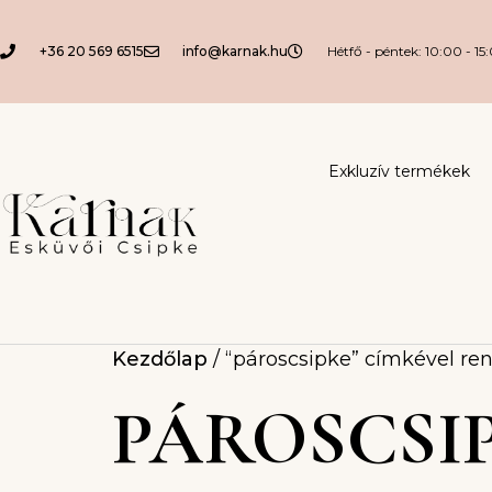
+36 20 569 6515
info@karnak.hu
Hétfő - péntek: 10:00 - 15
Exkluzív termékek
Kezdőlap
/ “pároscsipke” címkével r
PÁROSCSI