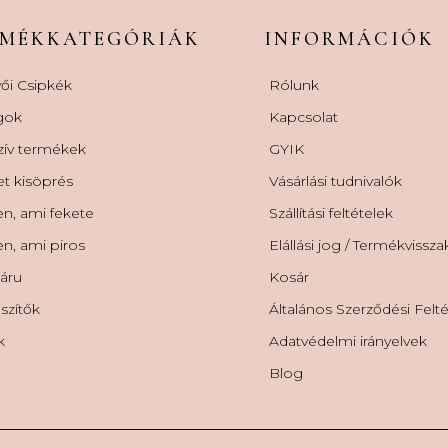
RMÉKKATEGÓRIÁK
INFORMÁCIÓK
ői Csipkék
Rólunk
gok
Kapcsolat
zív termékek
GYIK
et kisöprés
Vásárlási tudnivalók
n, ami fekete
Szállítási feltételek
n, ami piros
Elállási jog / Termékvissz
áru
Kosár
szítők
Általános Szerződési Felt
k
Adatvédelmi irányelvek
Blog