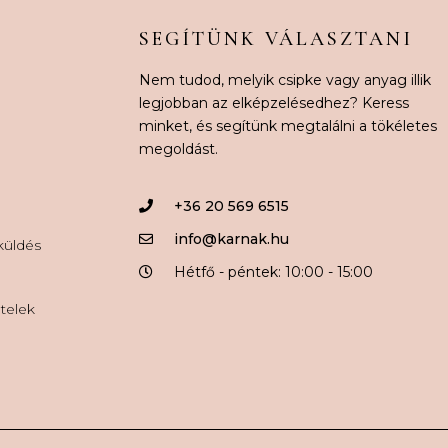
SEGÍTÜNK VÁLASZTANI
Nem tudod, melyik csipke vagy anyag illik
legjobban az elképzelésedhez? Keress
minket, és segítünk megtalálni a tökéletes
megoldást.
+36 20 569 6515
info@karnak.hu
aküldés
Hétfő - péntek: 10:00 - 15:00
ételek