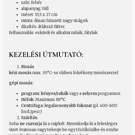
szín: fehér
alapanyag: tüll
méret: 15,5 x 27 cm
minta: dúsan hímzett nagy virágok
díszítés: átlátszó flitter
felhasználás: esküvői és alkalmi ruhák, fátylak
KEZELÉSI ÚTMUTATÓ:
Mosás
kézi mosás
max. 30°C-os vízben folyékony mosószerrel
gépi mosás:
program: kényes/ruhák
vagy a
selyem
programon
Hőfok:
Maximum
30°C
Centrifuga:
legalacsonyabb fokozat
(pl. 400-600
ford./perc)
Szárítás:
Soha
ne csavarja
ki a csipkét. Nyomkodja ki a felesleges
vizet óvatosan vagy tekerje be egy törölközőbe és enyhe