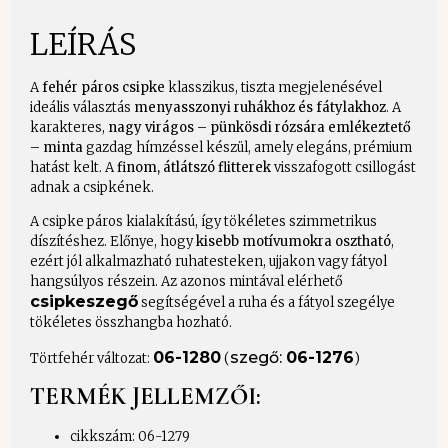
LEÍRÁS
A
fehér páros csipke
klasszikus, tiszta megjelenésével
ideális választás
menyasszonyi ruhákhoz és fátylakhoz
. A
karakteres,
nagy virágos – pünkösdi rózsára emlékeztető
– minta
gazdag hímzéssel készül, amely elegáns, prémium
hatást kelt. A
finom, átlátszó flitterek
visszafogott csillogást
adnak a csipkének.
A csipke páros kialakítású, így tökéletes szimmetrikus
díszítéshez. Előnye, hogy
kisebb motívumokra osztható
,
ezért jól alkalmazható ruhatesteken, ujjakon vagy fátyol
hangsúlyos részein. Az azonos mintával elérhető
csipkeszegő
segítségével a ruha és a fátyol szegélye
tökéletes összhangba hozható.
06-1280
szegő:
06-1276
Törtfehér változat:
(
)
TERMÉK JELLEMZŐI:
cikkszám: 06-1279