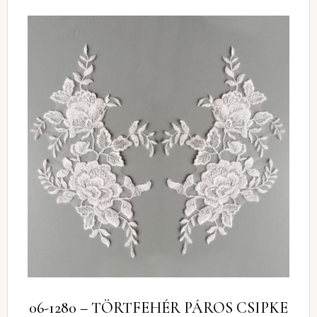
06-1280 – TÖRTFEHÉR PÁROS CSIPKE