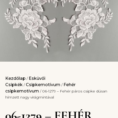
Kezdőlap
Esküvői
/
Csipkék
Csipkemotívum
Fehér
/
/
csipkemotívum
/ 06-1279 – Fehér páros csipke dúsan
hímzett nagy virágmintával
06-1279 – FEHÉR