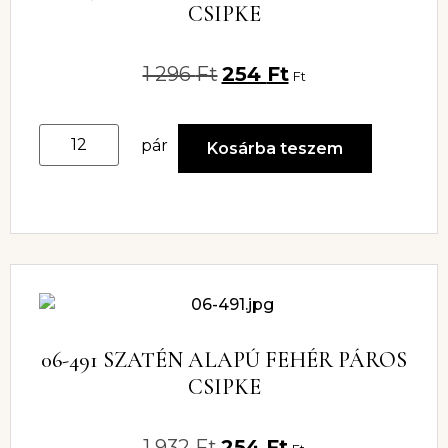
CSIPKE
1 296
Ft
254
Ft
Ft
pár
Kosárba teszem
06-491 SZATÉN ALAPÚ FEHÉR PÁROS
CSIPKE
1 932
Ft
254
Ft