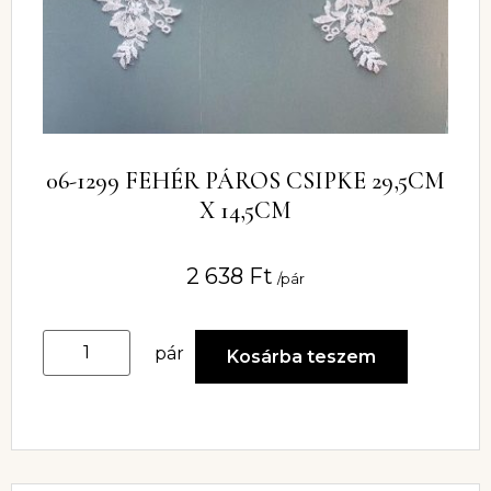
06-1299 FEHÉR PÁROS CSIPKE 29,5CM
X 14,5CM
2 638
Ft
/pár
pár
Kosárba teszem