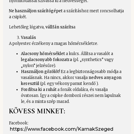
nyomkodással szívassa ki a nedvességet.
Ne használjon szárítógépet
a szárításhoz mert roncsolhatja
a csipkét.
Lehetőleg lógatva,
vállfán száríts
a
Vasalás
A polyester érzékeny a magas hőmérsékletre.
Alacsony hőmérséklet
a kulcs. Állítsa a vasalót a
legalacsonyabb fokozatra
(pl. „synthetics” vagy
„nylon” jelzésűre).
Használjon gőzölőt!
Ez a legbiztonságosabb módja a
vasalásnak. Ha nincs, akkor vasalja
nedves anyagon
keresztül
(pl. egy vékony pamut kendő ).
Fordítsa ki a ruhát
a fonák oldalára, és vasalja
óvatosan. Így a csipke domború részei nem lapulnak
le, és a minta szép marad.
KÖVESS MINKET:
Facebook:
https://www.facebook.com/KarnakSzeged