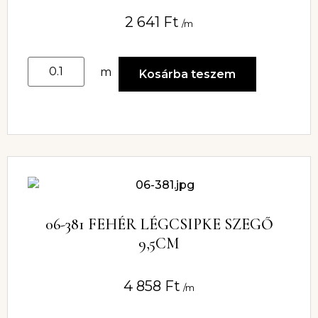
2 641
Ft
/m
m
Kosárba teszem
06-381 FEHÉR LÉGCSIPKE SZEGŐ
9,5CM
4 858
Ft
/m