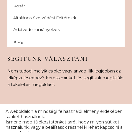
Kosár
Általános Szerződési Feltételek
Adatvédelmi irányelvek
Blog
SEGÍTÜNK VÁLASZTANI
Nem tudod, melyik csipke vagy anyag illik legjobban az
elképzelésedhez? Keress minket, és segítünk megtalálni
a tökéletes megoldást.
A weboldalon a minőségi felhasználói élmény érdekében
sütiket használunk.
Ismerje meg tájékoztatónkat arról, hogy milyen sütiket
© 2026 Karnak Esküvői Csipke. Minden jog fenntartva.
használunk, vagy a
beállítások
résznél ki lehet kapcsolni a