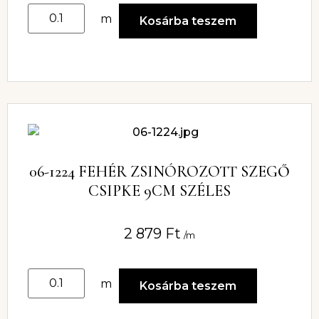
m
Kosárba teszem
06-1224 FEHÉR ZSINÓROZOTT SZEGŐ
CSIPKE 9CM SZÉLES
2 879
Ft
/m
m
Kosárba teszem