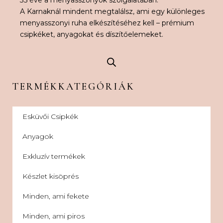
35 éve a menyasszonyok szolgálatában.
A Karnaknál mindent megtalálsz, ami egy különleges
menyasszonyi ruha elkészítéséhez kell – prémium
csipkéket, anyagokat és díszítőelemeket.
TERMÉKKATEGÓRIÁK
Esküvői Csipkék
Anyagok
Exkluzív termékek
Készlet kisöprés
Minden, ami fekete
Minden, ami piros