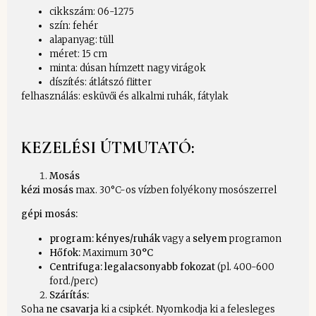
cikkszám: 06-1275
szín: fehér
alapanyag: tüll
méret: 15 cm
minta: dúsan hímzett nagy virágok
díszítés: átlátszó flitter
felhasználás: esküvői és alkalmi ruhák, fátylak
KEZELÉSI ÚTMUTATÓ:
Mosás
kézi mosás
max. 30°C-os vízben folyékony mosószerrel
gépi mosás:
program: kényes/ruhák
vagy a
selyem
programon
Hőfok:
Maximum
30°C
Centrifuga:
legalacsonyabb fokozat
(pl. 400-600
ford./perc)
Szárítás:
Soha
ne csavarja
ki a csipkét. Nyomkodja ki a felesleges