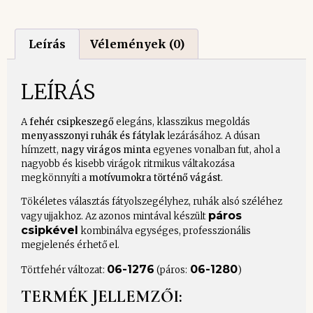
Leírás
Vélemények (0)
LEÍRÁS
A
fehér csipkeszegő
elegáns, klasszikus megoldás
menyasszonyi ruhák és fátylak
lezárásához. A dúsan
hímzett,
nagy virágos minta
egyenes vonalban fut, ahol a
nagyobb és kisebb virágok ritmikus váltakozása
megkönnyíti a
motívumokra történő vágást
.
Tökéletes választás fátyolszegélyhez, ruhák alsó széléhez
páros
vagy ujjakhoz. Az azonos mintával készült
csipkével
kombinálva egységes, professzionális
megjelenés érhető el.
06-1276
06-1280
Törtfehér változat:
(páros:
)
TERMÉK JELLEMZŐI: