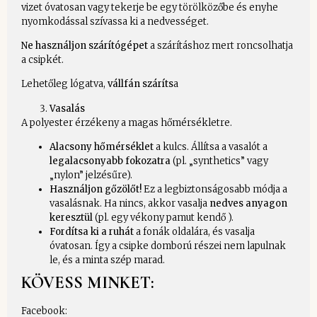
vizet óvatosan vagy tekerje be egy törölközőbe és enyhe
nyomkodással szívassa ki a nedvességet.
Ne használjon szárítógépet
a szárításhoz mert roncsolhatja
a csipkét.
Lehetőleg lógatva,
vállfán száríts
a
Vasalás
A polyester érzékeny a magas hőmérsékletre.
Alacsony hőmérséklet
a kulcs. Állítsa a vasalót a
legalacsonyabb fokozatra
(pl. „synthetics” vagy
„nylon” jelzésűre).
Használjon gőzölőt!
Ez a legbiztonságosabb módja a
vasalásnak. Ha nincs, akkor vasalja
nedves anyagon
keresztül
(pl. egy vékony pamut kendő ).
Fordítsa ki a ruhát
a fonák oldalára, és vasalja
óvatosan. Így a csipke domború részei nem lapulnak
le, és a minta szép marad.
KÖVESS MINKET:
Facebook: