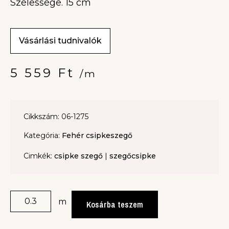
Szélessége. 15 cm
Vásárlási tudnivalók
5 559
Ft
/m
Cikkszám: 06-1275
Kategória:
Fehér csipkeszegő
Cimkék:
csipke szegő
|
szegőcsipke
m
Kosárba teszem