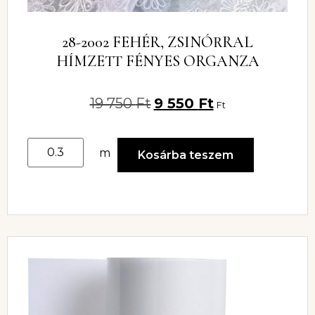
28-2002 FEHÉR, ZSINÓRRAL
HÍMZETT FÉNYES ORGANZA
19 750
Ft
9 550
Ft
Ft
m
Kosárba teszem