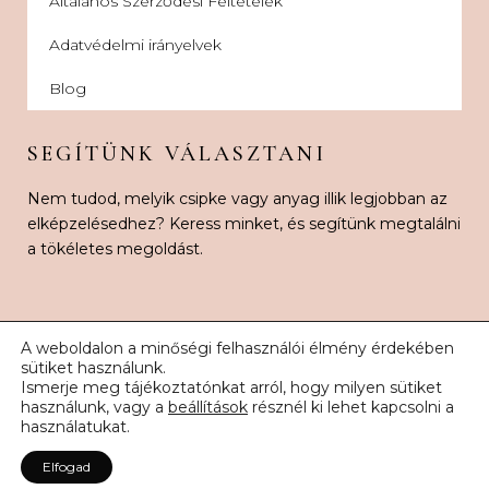
Általános Szerződési Feltételek
Adatvédelmi irányelvek
Blog
SEGÍTÜNK VÁLASZTANI
Nem tudod, melyik csipke vagy anyag illik legjobban az
elképzelésedhez? Keress minket, és segítünk megtalálni
a tökéletes megoldást.
A weboldalon a minőségi felhasználói élmény érdekében
sütiket használunk.
Ismerje meg tájékoztatónkat arról, hogy milyen sütiket
© 2026 Karnak Esküvői Csipke. Minden jog fenntartva.
használunk, vagy a
beállítások
résznél ki lehet kapcsolni a
használatukat.
Elfogad