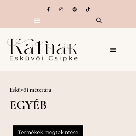
Esküvői méteráru
EGYÉB
Termékek megtekintése