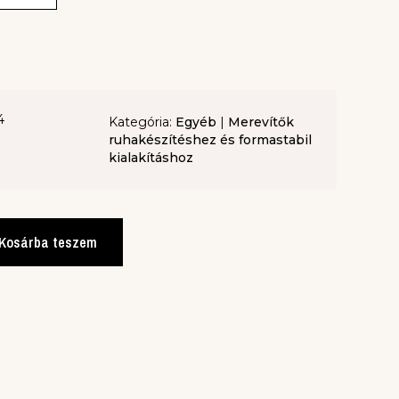
4
Kategória:
Egyéb
|
Merevítők
ruhakészítéshez és formastabil
kialakításhoz
Kosárba teszem