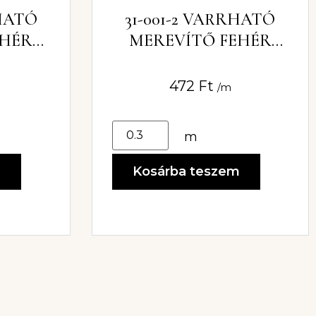
RHATÓ
31-001-2 VARRHATÓ
EHÉR
MEREVÍTŐ FEHÉR
8MM
472
Ft
/m
m
m
Kosárba teszem