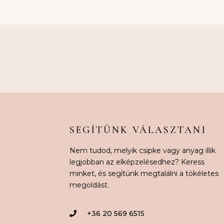
SEGÍTÜNK VÁLASZTANI
Nem tudod, melyik csipke vagy anyag illik
legjobban az elképzelésedhez? Keress
minket, és segítünk megtalálni a tökéletes
megoldást.
+36 20 569 6515