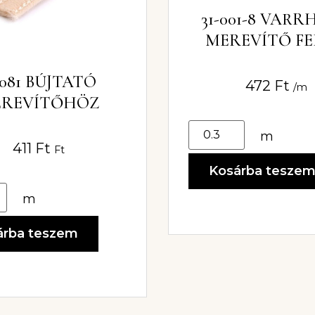
31-001-8 VAR
MEREVÍTŐ F
6MM
-081 BÚJTATÓ
472
Ft
/m
REVÍTŐHÖZ
m
411
Ft
Ft
Kosárba tesze
m
árba teszem