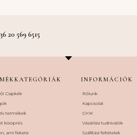
 20 569 6515
RMÉKKATEGÓRIÁK
INFORMÁCIÓK
ői Csipkék
Rólunk
gok
Kapcsolat
zív termékek
GYIK
et kisöprés
Vásárlási tudnivalók
n, ami fekete
Szállítási feltételek