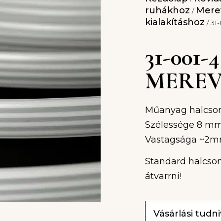
ruhákhoz
Merev
/
kialakításhoz
/ 31
31-001
MEREV
Műanyag halcson
Szélessége 8 m
Vastagsága ~2
Standard halcson
átvarrni!
Vásárlási tudn