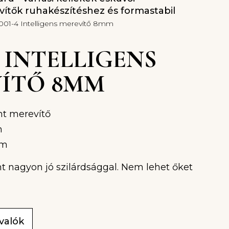
ítők ruhakészítéshez és formastabil
-001-4 Intelligens merevítő 8mm
-4 INTELLIGENS
ÍTŐ 8MM
t merevítő
m
mm
t nagyon jó szilárdsággal. Nem lehet őket
ivalók