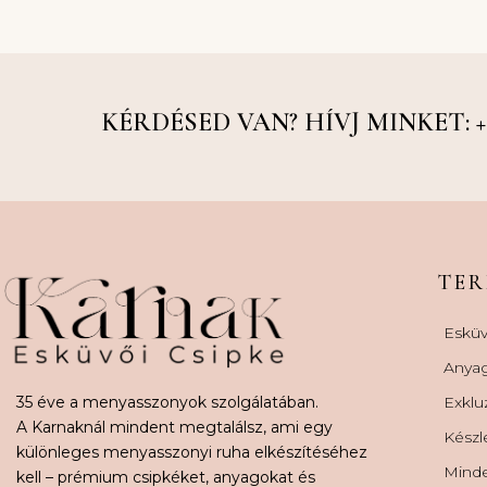
KÉRDÉSED VAN? HÍVJ MINKET: +36
TE
Esküv
Anya
35 éve a menyasszonyok szolgálatában.
Exklu
A Karnaknál mindent megtalálsz, ami egy
Készl
különleges menyasszonyi ruha elkészítéséhez
Minde
kell – prémium csipkéket, anyagokat és