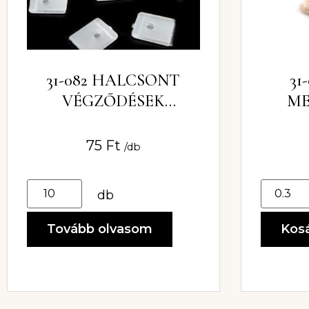
31-082 HALCSONT
31
VÉGZŐDÉSEK
ME
ÁTLÁTSZÓ 8MM
75
Ft
/db
db
Tovább olvasom
Kos