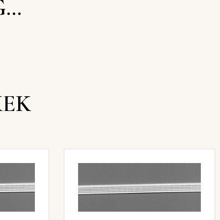
G…
KEK