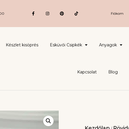
:00
Fiókom
Készlet kisöprés
Esküvői Csipkék
Anyagok
Kapcsolat
Blog
Kezdőlap
Rövidá
/