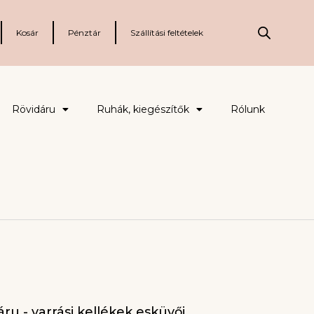
Kosár
Pénztár
Szállítási feltételek
Rövidáru
Ruhák, kiegészítők
Rólunk
ru - varrási kellékek esküvői