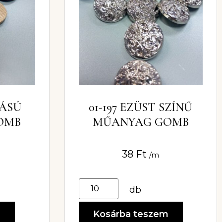
TÁSÚ
01-197 EZÜST SZÍNŰ
OMB
MŰANYAG GOMB
38
Ft
/m
db
m
Kosárba teszem