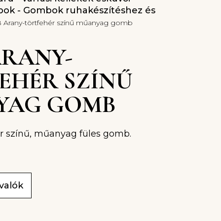
ok - Gombok ruhakészítéshez és
18 Arany-törtfehér színű műanyag gomb
 ARANY-
EHÉR SZÍNŰ
YAG GOMB
ér színű, műanyag füles gomb.
ivalók