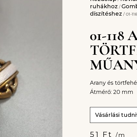
ruhákhoz
Gomb
/
díszítéshez
/ 01-1
01-118
TÖRTF
MŰAN
Arany és törtfeh
Átmérő: 20 mm
Vásárlási tudn
51
Ft
/m