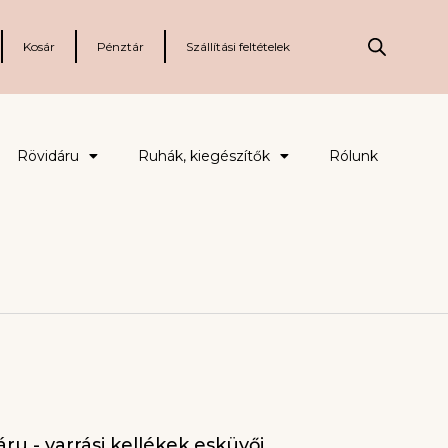
Kosár
Pénztár
Szállítási feltételek
Rövidáru
Ruhák, kiegészítők
Rólunk
ru - varrási kellékek esküvői