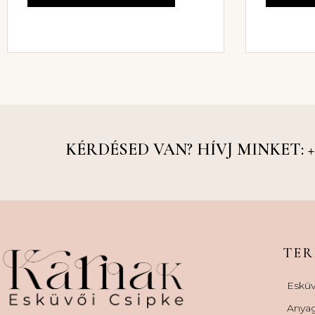
KÉRDÉSED VAN? HÍVJ MINKET: +36
TE
Esküv
Anya