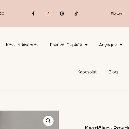
:00
Fiókom
Készlet kisöprés
Esküvői Csipkék
Anyagok
Kapcsolat
Blog
Kezdőlap
Rövidá
/