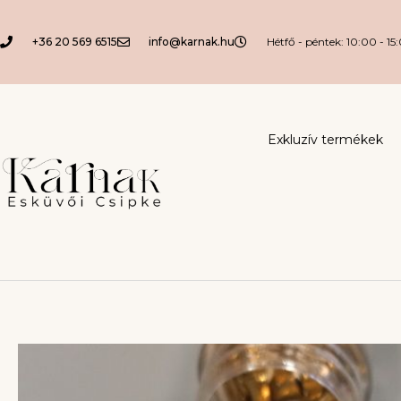
+36 20 569 6515
info@karnak.hu
Hétfő - péntek: 10:00 - 15
Exkluzív termékek