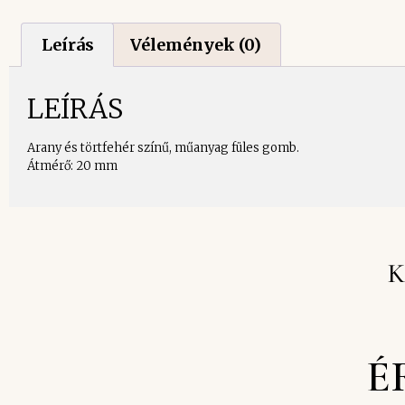
Leírás
Vélemények (0)
LEÍRÁS
Arany és törtfehér színű, műanyag füles gomb.
Átmérő: 20 mm
K
É