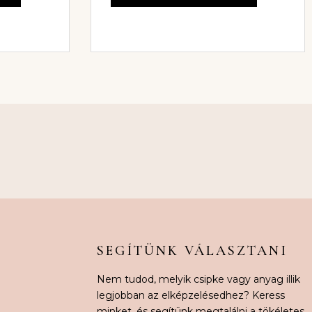
SEGÍTÜNK VÁLASZTANI
Nem tudod, melyik csipke vagy anyag illik
legjobban az elképzelésedhez? Keress
minket, és segítünk megtalálni a tökéletes