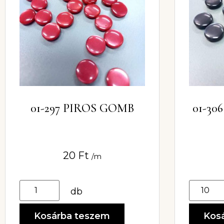
01-297 PIROS GOMB
01-30
20
Ft
/m
db
Kosárba teszem
Kos