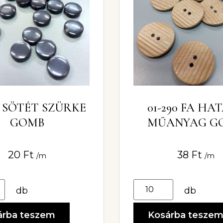
6 SÖTÉT SZÜRKE
01-290 FA HA
GOMB
MŰANYAG G
20
Ft
38
Ft
/m
/m
db
db
árba teszem
Kosárba tesze