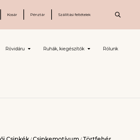
Kosár
Pénztár
Szállítási feltételek
Rövidáru
Ruhák, kiegészítők
Rólunk
ői Csipkék
Csipkemotívum
Törtfehér
/
/