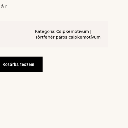
pár
Kategória:
Csipkemotívum
|
Törtfehér páros csipkemotívum
Kosárba teszem