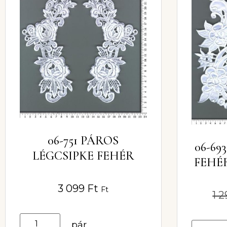
06-751 PÁROS
06-69
LÉGCSIPKE FEHÉR
FEHÉ
3 099
Ft
Ft
1 
pár