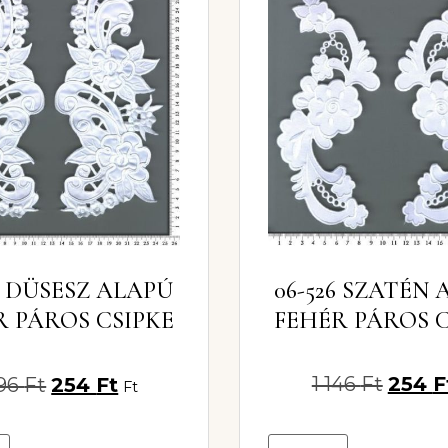
06-526 SZATÉN
3 DÜSESZ ALAPÚ
FEHÉR PÁROS C
R PÁROS CSIPKE
1 146
Ft
254
F
296
Ft
254
Ft
Ft