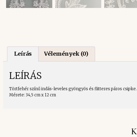
Leírás
Vélemények (0)
LEÍRÁS
Törtfehér színű indás-leveles gyöngyös és flitteres páros csipke.
Mérete: 34,5 cm x 12 cm
K