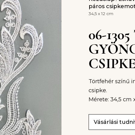
páros csipkemo
34,5 x 12 cm
06-130
GYÖNG
CSIPKE 
Törtfehér színű i
csipke.
Mérete: 34,5 cm 
Vásárlási tudn