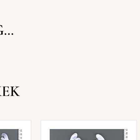
G…
KEK