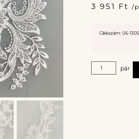
3 951
Ft
/
Cikkszám: 06-1305
pár