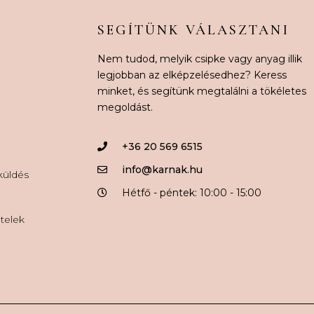
SEGÍTÜNK VÁLASZTANI
Nem tudod, melyik csipke vagy anyag illik
legjobban az elképzelésedhez? Keress
minket, és segítünk megtalálni a tökéletes
megoldást.
+36 20 569 6515
info@karnak.hu
aküldés
Hétfő - péntek: 10:00 - 15:00
ételek