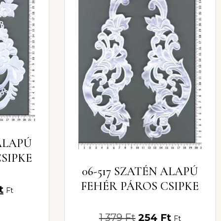
 ALAPÚ
SIPKE
06-517 SZATÉN ALAPÚ
FEHÉR PÁROS CSIPKE
t
Ft
1 379
Ft
254
Ft
Ft