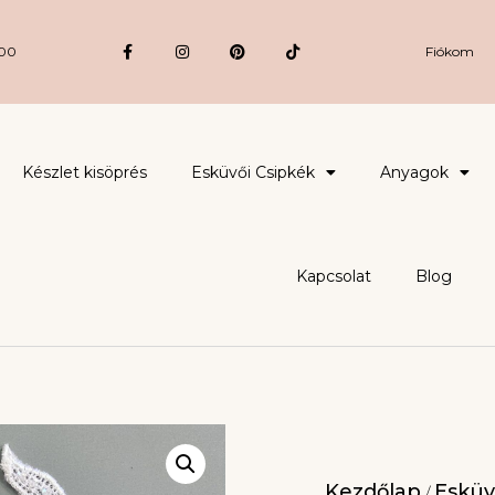
:00
Fiókom
Készlet kisöprés
Esküvői Csipkék
Anyagok
Kapcsolat
Blog
Kezdőlap
Esküv
/