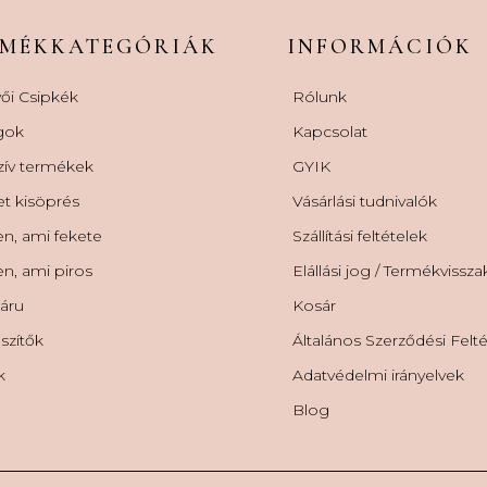
RMÉKKATEGÓRIÁK
INFORMÁCIÓK
ői Csipkék
Rólunk
gok
Kapcsolat
zív termékek
GYIK
et kisöprés
Vásárlási tudnivalók
n, ami fekete
Szállítási feltételek
n, ami piros
Elállási jog / Termékvissz
áru
Kosár
szítők
Általános Szerződési Felt
k
Adatvédelmi irányelvek
Blog