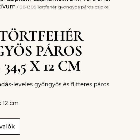
tívum
/ 06-1305 Törtfehér gyöngyös páros csipke
5 TÖRTFEHÉR
YÖS PÁROS
34,5 X 12 CM
ndás-leveles gyöngyös és flitteres páros
x 12 cm
ivalók