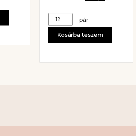
m
pár
Kosárba teszem