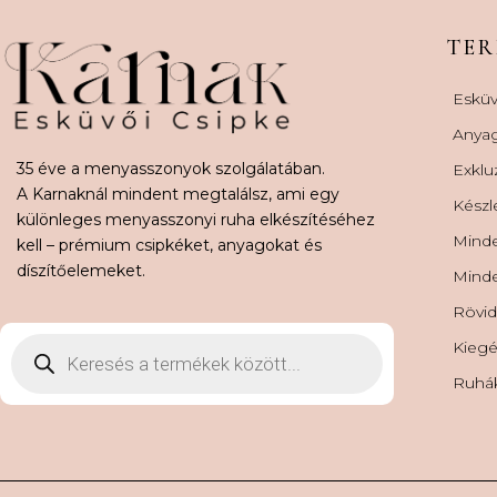
TE
Esküv
Anya
35 éve a menyasszonyok szolgálatában.
Exklu
A Karnaknál mindent megtalálsz, ami egy
Készl
különleges menyasszonyi ruha elkészítéséhez
Minde
kell – prémium csipkéket, anyagokat és
díszítőelemeket.
Minde
Rövid
Kiegé
Ruhá