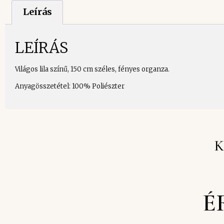
Leírás
LEÍRÁS
Világos lila színű, 150 cm széles, fényes organza.
Anyagösszetétel: 100% Poliészter
K
É