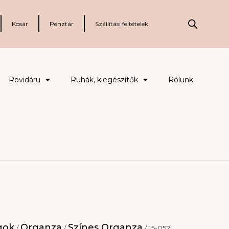
Kosár
Pénztár
Szállítási feltételek
Rövidáru
Ruhák, kiegészítők
Rólunk
gok
Organza
Színes Organza
/
/
/ 15-052