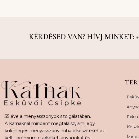
KÉRDÉSED VAN? HÍVJ MINKET: +36
TE
Esküv
Anya
35 éve a menyasszonyok szolgálatában.
Exklu
A Karnaknál mindent megtalálsz, ami egy
Készl
különleges menyasszonyi ruha elkészítéséhez
Minde
kell – prémium csipkéket, anyagokat és