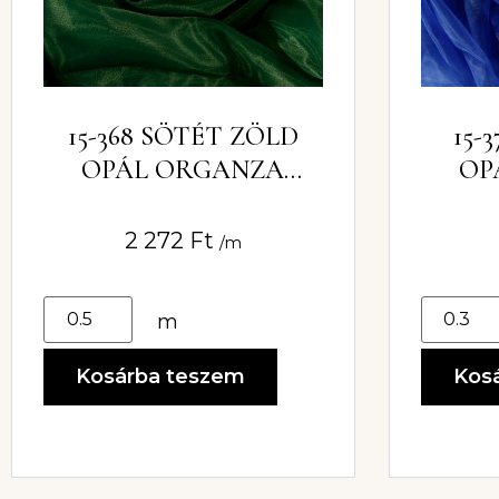
15-368 SÖTÉT ZÖLD
15-
OPÁL ORGANZA
OP
150CM
2 272
Ft
/m
m
Kosárba teszem
Kos