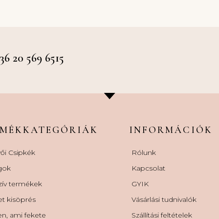
 20 569 6515
RMÉKKATEGÓRIÁK
INFORMÁCIÓK
ői Csipkék
Rólunk
gok
Kapcsolat
zív termékek
GYIK
et kisöprés
Vásárlási tudnivalók
n, ami fekete
Szállítási feltételek