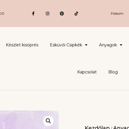
:00
Fiókom
Készlet kisöprés
Esküvői Csipkék
Anyagok
Kapcsolat
Blog
Kezdőlap
Anya
/