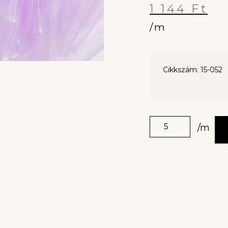
1 144
Ft
/m
Cikkszám: 15-052
/m