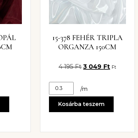
 OPÁL
15-378 FEHÉR TRIPLA
0CM
ORGANZA 150CM
4 195
Ft
3 049
Ft
Ft
/m
m
Kosárba teszem