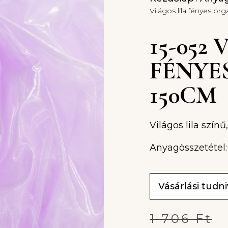
Világos lila fényes or
15-052
FÉNYE
150CM
Világos lila szín
Anyagösszetétel:
Vásárlási tudn
1 706
Ft