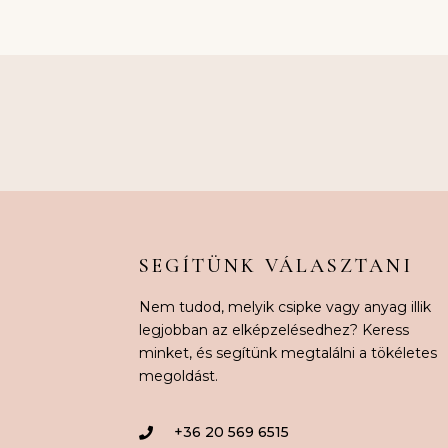
SEGÍTÜNK VÁLASZTANI
Nem tudod, melyik csipke vagy anyag illik
legjobban az elképzelésedhez? Keress
minket, és segítünk megtalálni a tökéletes
megoldást.
+36 20 569 6515