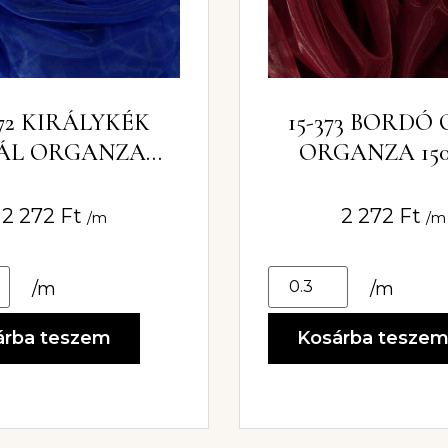
372 KIRÁLYKÉK
15-373 BORDÓ
ÁL ORGANZA
ORGANZA 15
150CM
2 272
Ft
2 272
Ft
/m
/m
/m
/m
árba teszem
Kosárba tesze