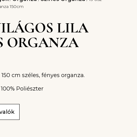
ganza 150cm
 VILÁGOS LILA
S ORGANZA
ű, 150 cm széles, fényes organza.
 100% Poliészter
ivalók