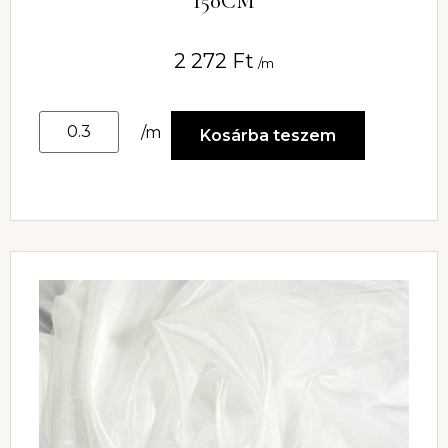
150CM
2 272
Ft
/m
/m
Kosárba teszem