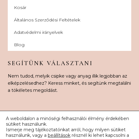
Kosár
Általános Szerződési Feltételek
Adatvédelmi irányelvek
Blog
SEGÍTÜNK VÁLASZTANI
Nem tudod, melyik csipke vagy anyag illik legjobban az
elképzelésedhez? Keress minket, és segítünk megtalálni
a tökéletes megoldást.
A weboldalon a minőségi felhasználói élmény érdekében
sütiket használunk.
Ismerje meg tájékoztatónkat arról, hogy milyen sütiket
© 2026 Karnak Esküvői Csipke. Minden jog fenntartva.
használunk, vagy a
beállítások
résznél ki lehet kapcsolni a