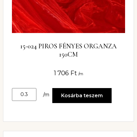
15-024 PIROS FÉNYES ORGANZA
150CM
1 706
Ft
/m
/m
Kosárba teszem