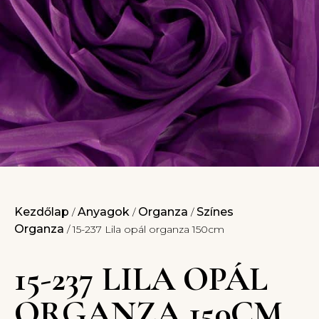
Kezdőlap
Anyagok
Organza
Színes
/
/
/
Organza
/ 15-237 Lila opál organza 150cm
15-237 LILA OPÁL
ORGANZA 150CM