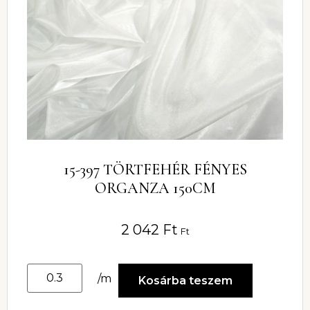
15-397 TÖRTFEHÉR FÉNYES
ORGANZA 150CM
2 042
Ft
Ft
/m
Kosárba teszem