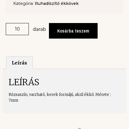
Kategória:
Ruhadíszítő ékkövek
darab
Kosárba teszem
Leírás
LEÍRÁS
Rózsaszín, varrható, kerek formájú, akril ékkő. Mérete :
7mm