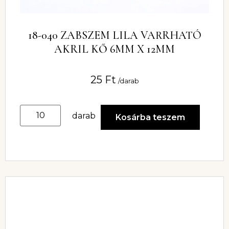
18-040 ZABSZEM LILA VARRHATÓ
AKRIL KŐ 6MM X 12MM
25
Ft
/darab
darab
Kosárba teszem