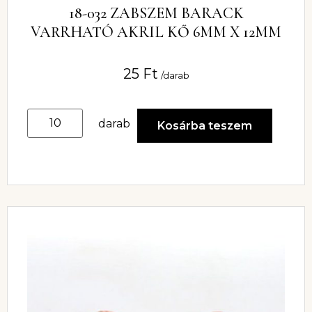
18-032 ZABSZEM BARACK
VARRHATÓ AKRIL KŐ 6MM X 12MM
25
Ft
/darab
darab
Kosárba teszem