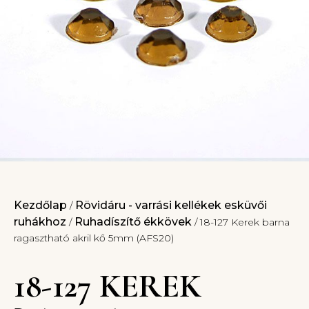
Kezdőlap
Rövidáru - varrási kellékek esküvői
/
ruhákhoz
Ruhadíszítő ékkövek
/
/ 18-127 Kerek barna
ragasztható akril kő 5mm (AFS20)
18-127 KEREK