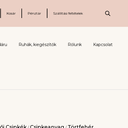
Kosár
Pénztár
Szállítási feltételek
dáru
Ruhák, kiegészítők
Rólunk
Kapcsolat
ői Csipkék
Csipkeanyag
Törtfehér
/
/