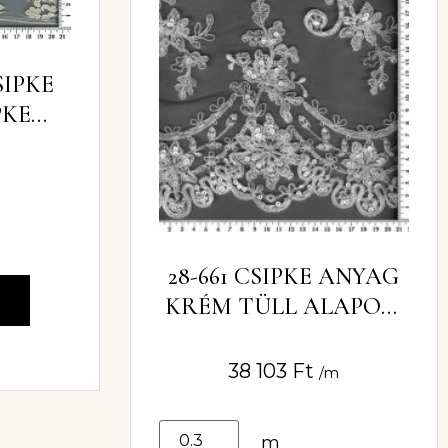
SIPKE
PKE
577)
28-661 CSIPKE ANYAG
m
KRÉM TÜLL ALAPON,
GYÖNGGYEL,
ZSINÓROZVA
38 103
Ft
/m
FLITTERREL DÍSZÍTVE
m