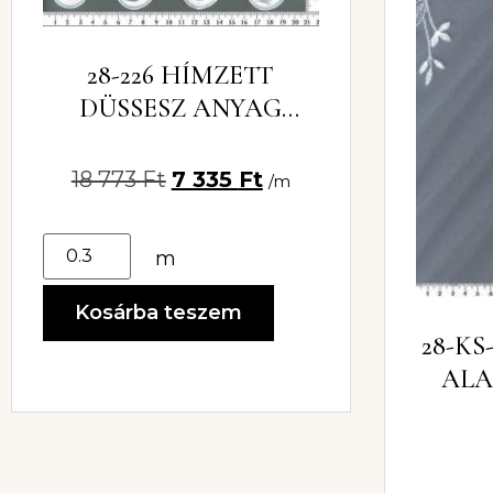
28-226 HÍMZETT
DÜSSESZ ANYAG
KRÉM
18 773
Ft
7 335
Ft
/m
m
Kosárba teszem
28-KS
ALA