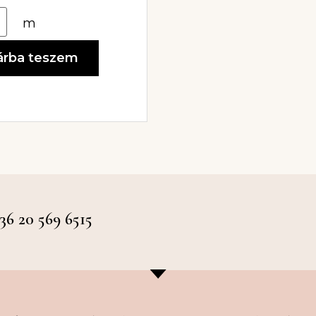
m
árba teszem
 20 569 6515