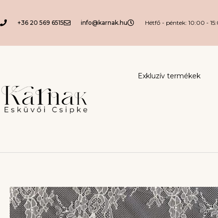
+36 20 569 6515
info@karnak.hu
Hétfő - péntek: 10:00 - 15
Exkluzív termékek