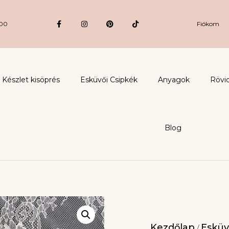
:00
Fiókom
Készlet kisöprés
Esküvői Csipkék
Anyagok
Rövi
Blog
Kezdőlap
Esküv
/