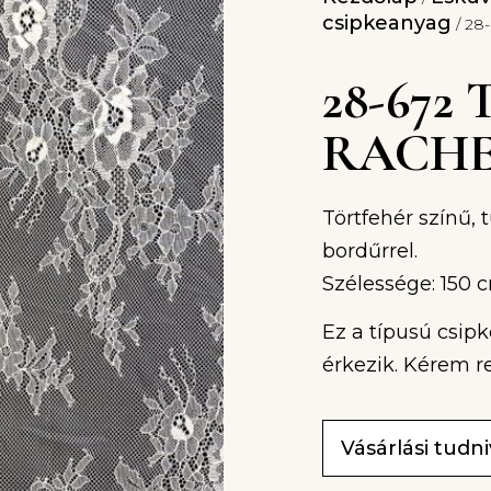
csipkeanyag
/ 28-
28-672
RACHE
Törtfehér színű, 
bordűrrel.
Szélessége: 150 
Ez a típusú csip
érkezik. Kérem r
Vásárlási tudn