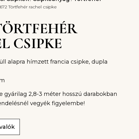
672 Törtfehér rachel csipke
 TÖRTFEHÉR
L CSIPKE
tüll alapra hímzett francia csipke, dupla
cm
ke gyárilag 2,8-3 méter hosszú darabokban
endelésnél vegyék figyelembe!
ivalók