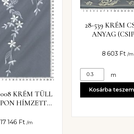
28-539 KRÉM C
ANYAG (CSI
ANYAG KRÉM 6
8 603
Ft
/m
m
Kosárba tesze
-008 KRÉM TÜLL
PON HÍMZETT
VIRÁGOS
17 146
Ft
/m