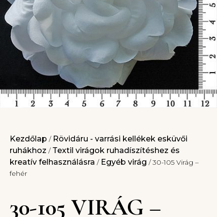
Kezdőlap
Rövidáru - varrási kellékek esküvői
/
ruhákhoz
Textil virágok ruhadíszítéshez és
/
kreatív felhasználásra
Egyéb virág
/
/ 30-105 Virág –
fehér
30-105 VIRÁG –