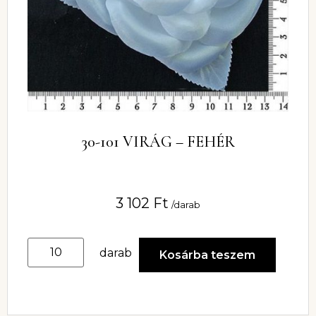
30-101 VIRÁG – FEHÉR
3 102
Ft
/darab
darab
Kosárba teszem