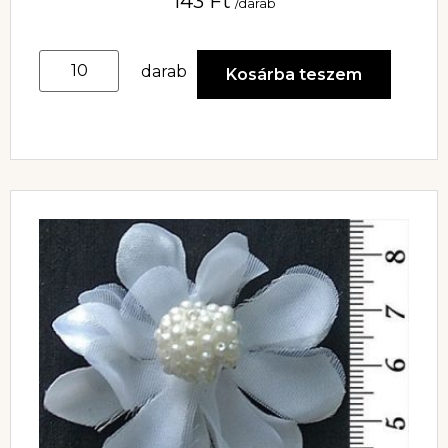
143
Ft
/darab
darab
Kosárba teszem