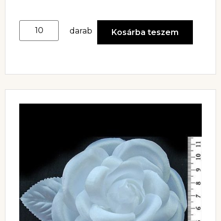
darab
Kosárba teszem