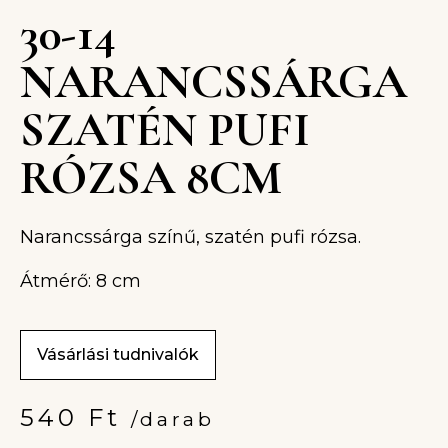
30-14
NARANCSSÁRGA
SZATÉN PUFI
RÓZSA 8CM
Narancssárga színű, szatén pufi rózsa.
Átmérő: 8 cm
Vásárlási tudnivalók
540
Ft
/darab