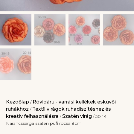
Kezdőlap
Rövidáru - varrási kellékek esküvői
/
ruhákhoz
Textil virágok ruhadíszítéshez és
/
kreatív felhasználásra
Szatén virág
/
/ 30-14
Narancssárga szatén pufi rózsa 8cm