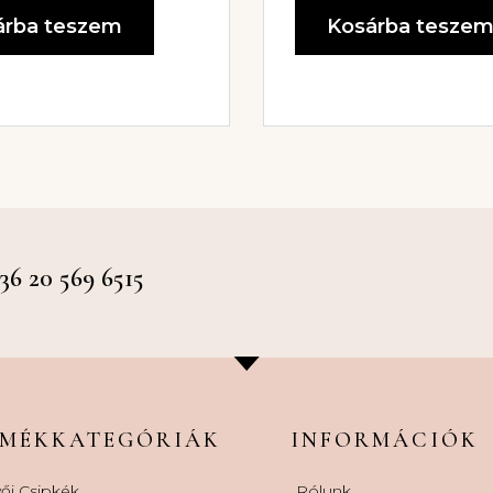
árba teszem
Kosárba tesze
 20 569 6515
RMÉKKATEGÓRIÁK
INFORMÁCIÓK
ői Csipkék
Rólunk