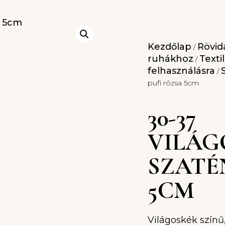
Kezdőlap
Rövidá
/
ruhákhoz
Texti
/
felhasználásra
/
pufi rózsa 5cm
30-37
VILÁG
SZATÉ
5CM
Világoskék színű,