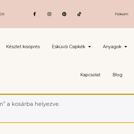
:00
Fiókom
Készlet kisöprés
Esküvői Csipkék
Anyagok
Kapcsolat
Blog
cm” a kosárba helyezve.