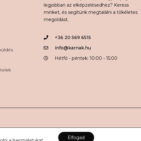
legjobban az elképzelésedhez? Keress
minket, és segítünk megtalálni a tökéletes
megoldást.
+36 20 569 6515
info@karnak.hu
aküldés
Hétfő - péntek: 10:00 - 15:00
ételek
Elfogad
olni a használatukat.