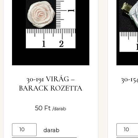
30-191 VIRÁG –
30-1
BARACK ROZETTA
50
Ft
/darab
darab