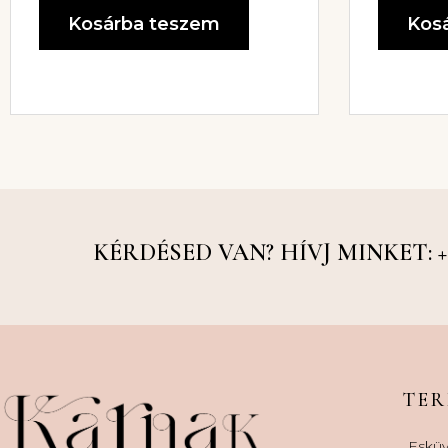
Kosárba teszem
Kos
KÉRDÉSED VAN? HÍVJ MINKET: +36
TE
Esküv