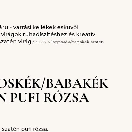
ru - varrási kellékek esküvői
l virágok ruhadíszítéshez és kreatív
Szatén virág
/ 30-37 Világoskék/babakék szatén
OSKÉK/BABAKÉK
N PUFI RÓZSA
 szatén pufi rózsa.