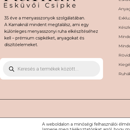
Anya
35 éve a menyasszonyok szolgálatában.
Exklu
A Karnaknál mindent megtalálsz, ami egy
Készl
különleges menyasszonyi ruha elkészítéséhez
Minde
kell – prémium csipkéket, anyagokat és
díszítőelemeket.
Minde
Rövid
Kiegé
Ruhá
© 2026 Karnak Esküvői 
A weboldalon a minőségi felhasználói élmé
Ismerje meg tájékoztatónkat arról, hogy mi