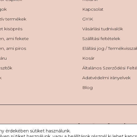
gok
Kapcsolat
zív termékek
GYIK
et kisöprés
Vásárlási tudnivalók
n, ami fekete
Szállítási feltételek
n, ami piros
Elállási jog / Termékvissz
áru
Kosár
szítők
Általános Szerződési Felt
k
Adatvédelmi irányelvek
Blog
Csipke. Minden jog fenntartva.
ny érdekében sütiket használunk.
lyen sütiket használunk, vagy a
beállítások
résznél ki lehet kapcs