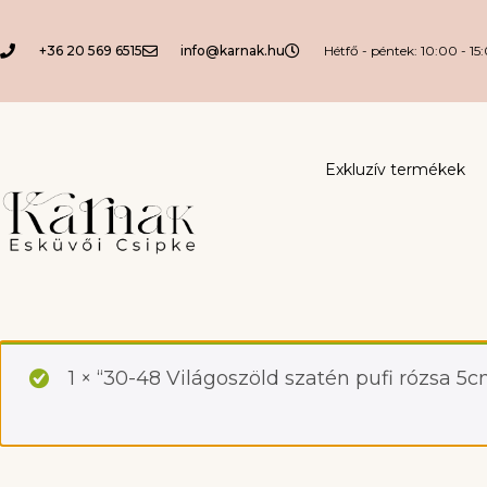
+36 20 569 6515
info@karnak.hu
Hétfő - péntek: 10:00 - 15
Exkluzív termékek
1 × “30-48 Világoszöld szatén pufi rózsa 5