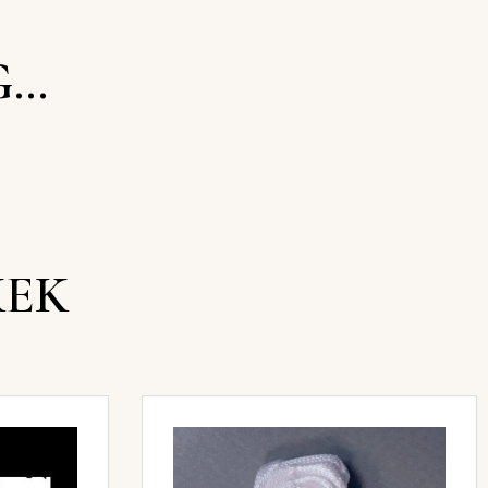
G…
KEK