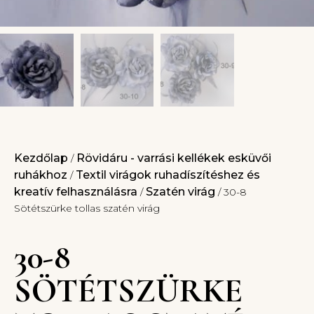
Kezdőlap
Rövidáru - varrási kellékek esküvői
/
ruhákhoz
Textil virágok ruhadíszítéshez és
/
kreatív felhasználásra
Szatén virág
/
/ 30-8
Sötétszürke tollas szatén virág
30-8
SÖTÉTSZÜRKE