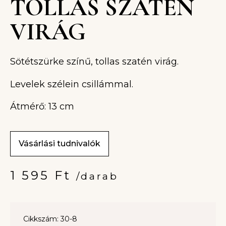
TOLLAS SZATÉN
VIRÁG
Sötétszürke színű, tollas szatén virág.
Levelek szélein csillámmal.
Átmérő: 13 cm
Vásárlási tudnivalók
1 595
Ft
/darab
Cikkszám: 30-8