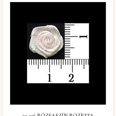
30-116 RÓZSASZÍN ROZETTA