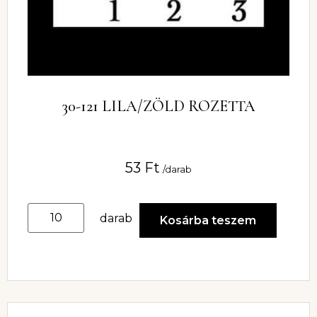
30-121 LILA/ZÖLD ROZETTA
53
Ft
/darab
darab
Kosárba teszem