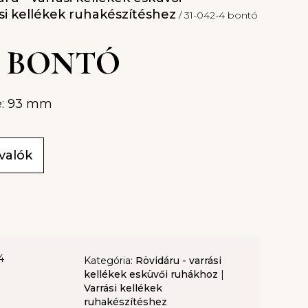
si kellékek ruhakészítéshez
/ 31-042-4 bontó
-4 BONTÓ
e: 93 mm
ivalók
4
Kategória:
Rövidáru - varrási
kellékek esküvői ruhákhoz
|
Varrási kellékek
ruhakészítéshez