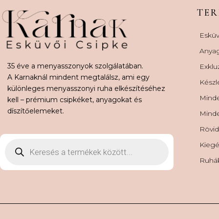
TE
Esküv
Anya
35 éve a menyasszonyok szolgálatában.
Exklu
A Karnaknál mindent megtalálsz, ami egy
Készl
különleges menyasszonyi ruha elkészítéséhez
Minde
kell – prémium csipkéket, anyagokat és
díszítőelemeket.
Minde
Rövid
Kiegé
Ruhá