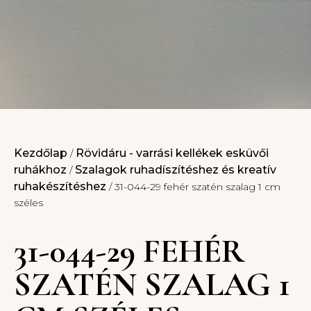
Kezdőlap
Rövidáru - varrási kellékek esküvői
/
ruhákhoz
Szalagok ruhadíszítéshez és kreatív
/
ruhakészítéshez
/ 31-044-29 fehér szatén szalag 1 cm
széles
31-044-29 FEHÉR
SZATÉN SZALAG 1