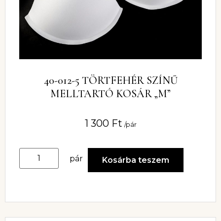
40-012-5 TÖRTFEHÉR SZÍNŰ
MELLTARTÓ KOSÁR „M”
1 300
Ft
/pár
pár
Kosárba teszem