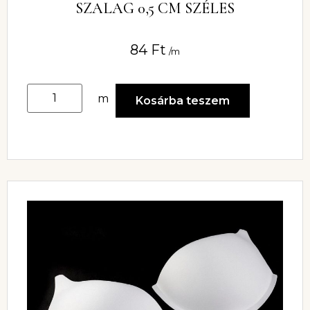
SZALAG 0,5 CM SZÉLES
84
Ft
/m
m
Kosárba teszem