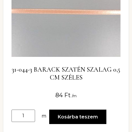
31-044-3 BARACK SZATÉN SZALAG 0,5
CM SZÉLES
84
Ft
/m
m
Kosárba teszem