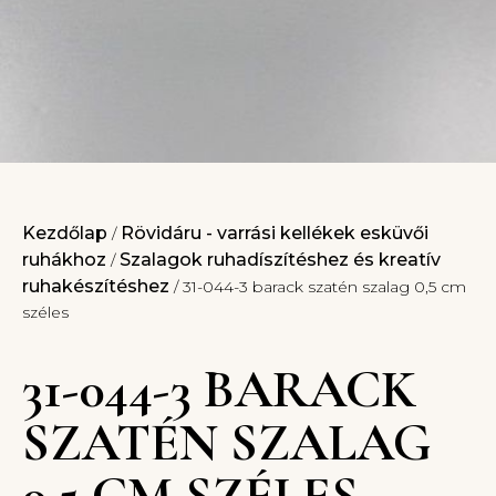
Kezdőlap
Rövidáru - varrási kellékek esküvői
/
ruhákhoz
Szalagok ruhadíszítéshez és kreatív
/
ruhakészítéshez
/ 31-044-3 barack szatén szalag 0,5 cm
széles
31-044-3 BARACK
SZATÉN SZALAG
0,5 CM SZÉLES