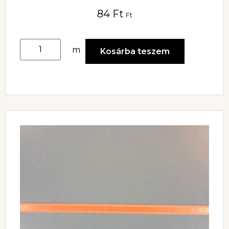
84
Ft
Ft
m
Kosárba teszem