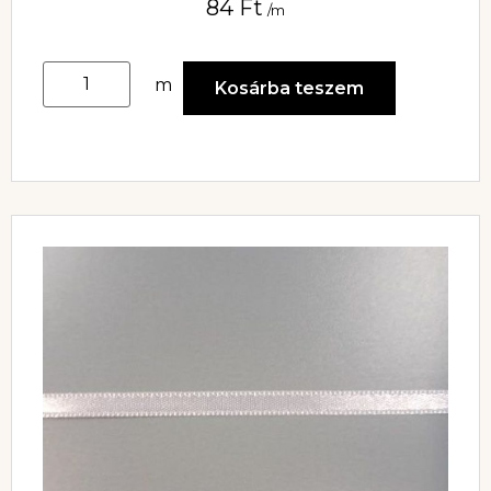
84
Ft
/m
m
Kosárba teszem