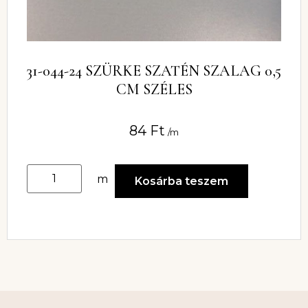
31-044-24 SZÜRKE SZATÉN SZALAG 0,5
CM SZÉLES
84
Ft
/m
m
Kosárba teszem