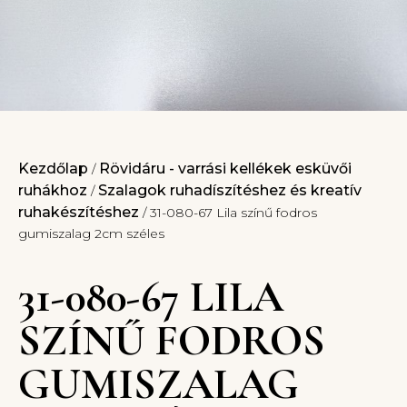
Kezdőlap
Rövidáru - varrási kellékek esküvői
/
ruhákhoz
Szalagok ruhadíszítéshez és kreatív
/
ruhakészítéshez
/ 31-080-67 Lila színű fodros
gumiszalag 2cm széles
31-080-67 LILA
SZÍNŰ FODROS
GUMISZALAG