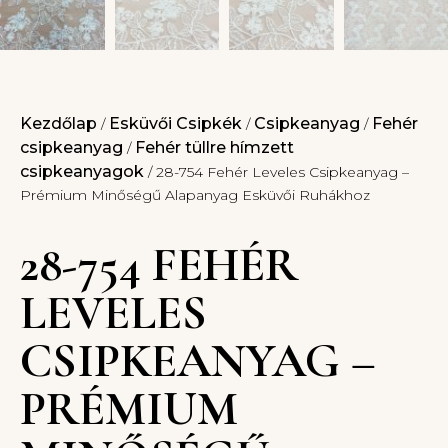
Kezdőlap
Esküvői Csipkék
Csipkeanyag
Fehér
/
/
/
csipkeanyag
Fehér tüllre hímzett
/
csipkeanyagok
/ 28-754 Fehér Leveles Csipkeanyag –
Prémium Minőségű Alapanyag Esküvői Ruhákhoz
28-754 FEHÉR
LEVELES
CSIPKEANYAG –
PRÉMIUM