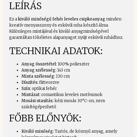
LEÍRÁS
Ez a
kiváló minőségű fehér leveles csipkeanyag
minden
kreatív menyasszony és esküvői ruha készítő álma.
Különleges mintájával és kiváló anyagminőségével
garantáltan tökéletes alapanyagot nyújt esküvői ruhádhoz.
TECHNIKAI ADATOK:
Anyag összetétel:
100% polieszter
Anyag szélesség:
143 cm
Minta szélesség:
130 cm
Díszítés:
flitterezve
Szín:
optikai fehér
Mintázat:
romantikus leveles motívumok
Mosási utasítás:
kézi mosás 30°C-on, nem
szárítógépezhető
FŐBB ELŐNYÖK:
Kiváló minőség:
Tartós, de könnyű anyag, amely