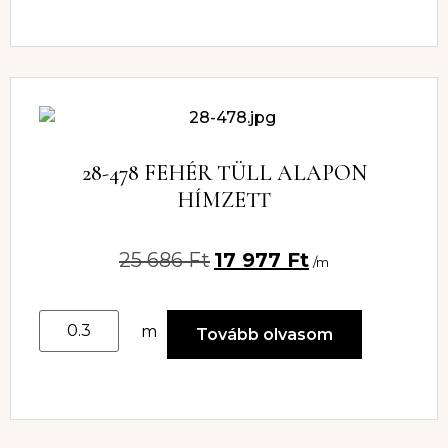
28-478 FEHÉR TÜLL ALAPON
HÍMZETT
25 686
Ft
17 977
Ft
/m
m
Tovább olvasom