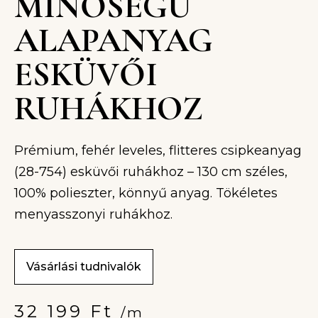
MINŐSÉGŰ
ALAPANYAG
ESKÜVŐI
RUHÁKHOZ
Prémium, fehér leveles, flitteres csipkeanyag
(28-754) esküvői ruhákhoz – 130 cm széles,
100% polieszter, könnyű anyag. Tökéletes
menyasszonyi ruhákhoz.
Vásárlási tudnivalók
32 199
Ft
/m