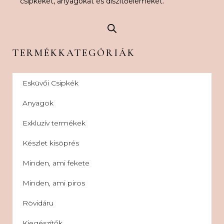
csipkéket, anyagokat és díszítőelemeket.
TERMÉKKATEGÓRIÁK
Esküvői Csipkék
Anyagok
Exkluzív termékek
Készlet kisöprés
Minden, ami fekete
Minden, ami piros
Rövidáru
Kiegészítők