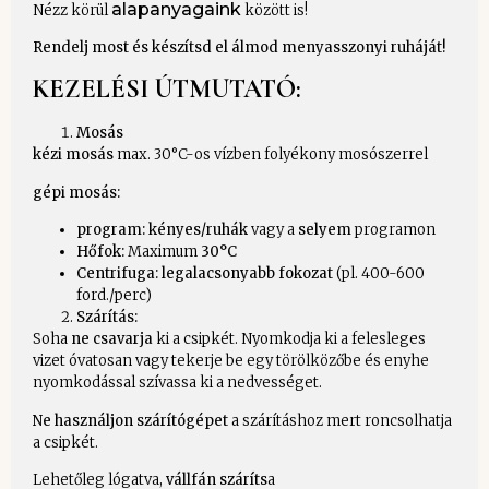
alapanyagaink
Nézz körül
között is!
Rendelj most és készítsd el álmod menyasszonyi ruháját!
KEZELÉSI ÚTMUTATÓ:
Mosás
kézi mosás
max. 30°C-os vízben folyékony mosószerrel
gépi mosás:
program: kényes/ruhák
vagy a
selyem
programon
Hőfok:
Maximum
30°C
Centrifuga:
legalacsonyabb fokozat
(pl. 400-600
ford./perc)
Szárítás:
Soha
ne csavarja
ki a csipkét. Nyomkodja ki a felesleges
vizet óvatosan vagy tekerje be egy törölközőbe és enyhe
nyomkodással szívassa ki a nedvességet.
Ne használjon szárítógépet
a szárításhoz mert roncsolhatja
a csipkét.
Lehetőleg lógatva,
vállfán száríts
a