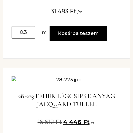
31 483
Ft
/m
m
Kosárba teszem
28-223 FEHÉR LÉGCSIPKE ANYAG
JACQUARD TÜLLEL
16 612
Ft
4 446
Ft
/m