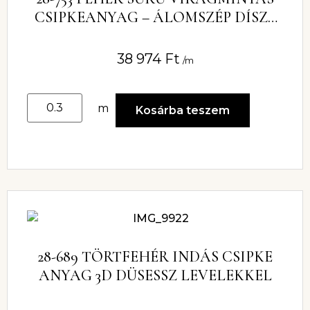
CSIPKEANYAG – ÁLOMSZÉP DÍSZE
ESKÜVŐI RUHÁDNAK
38 974
Ft
/m
m
Kosárba teszem
28-689 TÖRTFEHÉR INDÁS CSIPKE
ANYAG 3D DÜSESSZ LEVELEKKEL