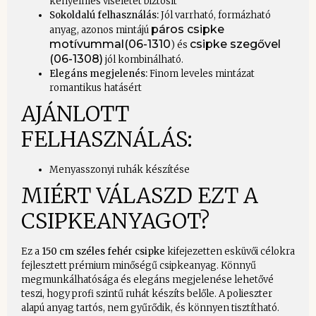
kényelmes viseletet biztosít
Sokoldalú felhasználás:
Jól varrható, formázható
páros csipke
anyag, azonos mintájú
motívummal(06-1310
csipke szegővel
) és
(06-1308)
jól kombinálható.
Elegáns megjelenés:
Finom leveles mintázat
romantikus hatásért
AJÁNLOTT
FELHASZNÁLÁS:
Menyasszonyi ruhák készítése
MIÉRT VÁLASZD EZT A
CSIPKEANYAGOT?
Ez a
150 cm széles fehér csipke
kifejezetten esküvői célokra
fejlesztett prémium minőségű csipkeanyag. Könnyű
megmunkálhatósága és elegáns megjelenése lehetővé
teszi, hogy profi szintű ruhát készíts belőle. A polieszter
alapú anyag tartós, nem gyűrődik, és könnyen tisztítható.