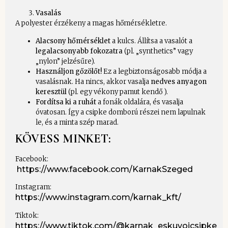
Vasalás
A polyester érzékeny a magas hőmérsékletre.
Alacsony hőmérséklet
a kulcs. Állítsa a vasalót a
legalacsonyabb fokozatra
(pl. „synthetics” vagy
„nylon” jelzésűre).
Használjon gőzölőt!
Ez a legbiztonságosabb módja a
vasalásnak. Ha nincs, akkor vasalja
nedves anyagon
keresztül
(pl. egy vékony pamut kendő ).
Fordítsa ki a ruhát
a fonák oldalára, és vasalja
óvatosan. Így a csipke domború részei nem lapulnak
le, és a minta szép marad.
KÖVESS MINKET:
Facebook:
https://www.facebook.com/KarnakSzeged
Instagram:
https://www.instagram.com/karnak_kft/
Tiktok:
https://www.tiktok.com/@karnak_eskuvoicsipke