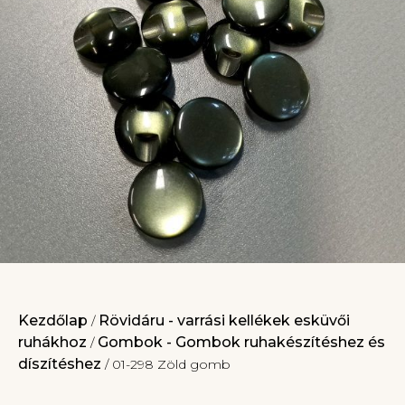
Kezdőlap
Rövidáru - varrási kellékek esküvői
/
ruhákhoz
Gombok - Gombok ruhakészítéshez és
/
díszítéshez
/ 01-298 Zöld gomb