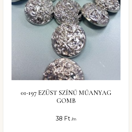
01-197 EZÜST SZÍNŰ MŰANYAG
GOMB
38
Ft
/m