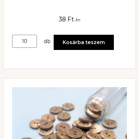
38
Ft
/m
db
Kosárba teszem