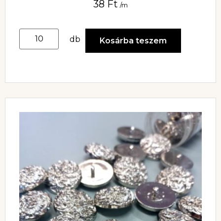
38
Ft
/m
db
Kosárba teszem